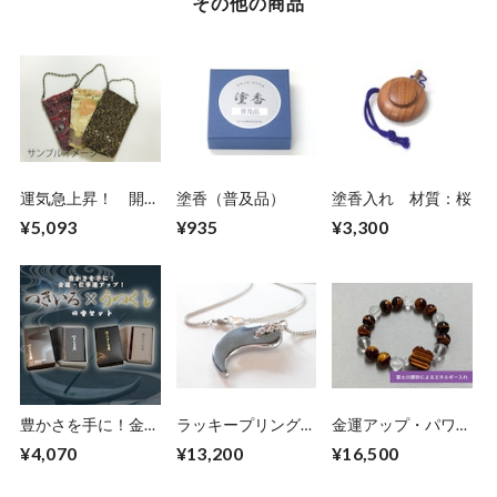
その他の商品
運気急上昇！ 開運
塗香（普及品）
塗香入れ 材質：桜
和柄お宝入れ
¥5,093
¥935
¥3,300
豊かさを手に！金
ラッキープリング
金運アップ・パワー
運・仕事運アップ！
サージカルステンレ
ストーンブレスレッ
¥4,070
¥13,200
¥16,500
つきいろ・うつくし
スチェーンタイプ
ト（富士川碧砂によ
の香セット
るエネルギー入れ）