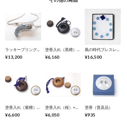
ラッキープリング
塗香入れ（黒檀）
風の時代ブレスレッ
サージカルステンレ
+塗香（上品） セッ
ト（富士川碧砂によ
¥13,200
¥6,160
¥16,500
スチェーンタイプ
ト
るエネルギー入れ）
塗香入れ（紫檀）
塗香入れ（桜）+塗
塗香（普及品）
+塗香（極品） セッ
香（極品） セット
¥6,600
¥6,050
¥935
ト