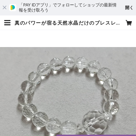
「PAY IDアプリ」でフォローしてショップの最新情
開く
報を受け取ろう
真のパワーが宿る天然水晶だけのブレスレット（富士川碧砂によるエネルギー入れ） | ネイティップ～神の目～ 富士川碧砂・開運セレクト